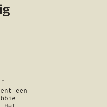
ig
of
ment een
obbie
. Het