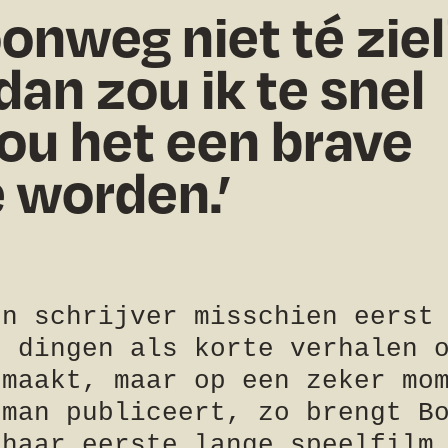
onweg niet té ziel
dan zou ik te snel
ou het een brave
 worden.
en schrijver misschien eerst
e dingen als korte verhalen 
 maakt, maar op een zeker mo
oman publiceert, zo brengt B
 haar eerste lange speelfilm