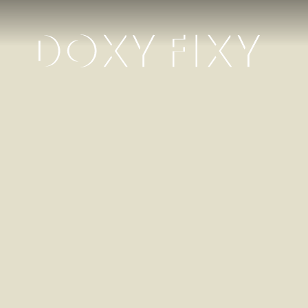
Bobbie
Koek
Regisseur