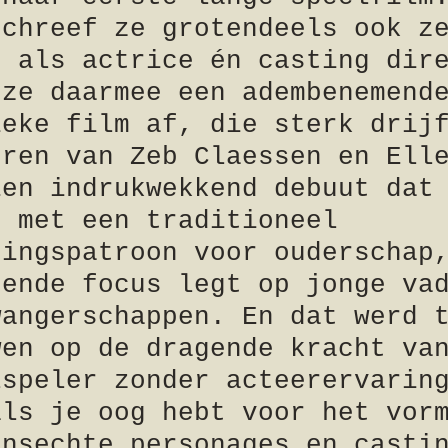
schreef ze grotendeels ook z
g als actrice én casting dir
 ze daarmee een adembenemend
ieke film af, die sterk drij
eren van Zeb Claessen en Ell
Een indrukwekkend debuut dat
t met een traditioneel
tingspatroon voor ouderschap
sende focus legt op jonge va
wangerschappen. En dat werd 
wen op de dragende kracht va
lspeler zonder acteerervarin
als je oog hebt voor het vor
ensechte personages en casti