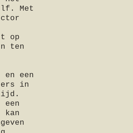
elf. Met
ector
e
ft op
en ten
, en een
ders in
tijd.
n een
g kan
mgeven
ng.