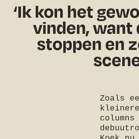
Ik kon het gewo
vinden, want 
stoppen en z
scene
Zoals e
kleiner
columns
debuutr
Koek nu