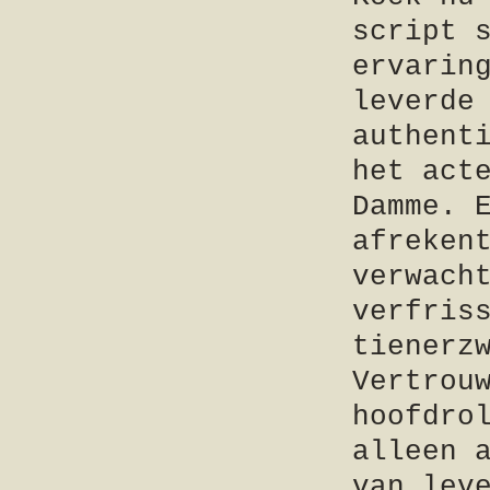
script 
ervarin
leverde
authent
het act
Damme. 
afreken
verwach
verfris
tienerz
Vertrou
hoofdro
alleen 
van lev