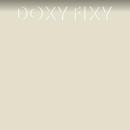
IJsmeesters
ontvangt
ontwikkelin
van
Teledoc
DOXY