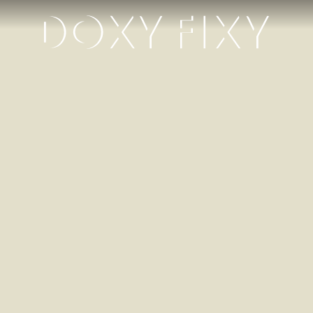
IJsmeesters
ontvangt
ontwikkelin
van
Teledoc
DOXY